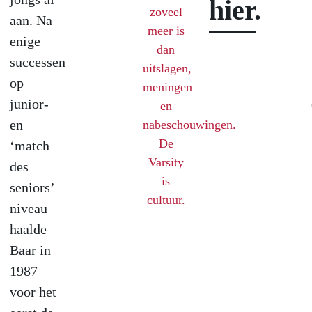
hier.
zoveel
aan. Na
meer is
enige
dan
successen
uitslagen,
op
meningen
junior-
en
en
nabeschouwingen.
De
‘match
Varsity
des
is
seniors’
cultuur.
niveau
haalde
Baar in
1987
voor het