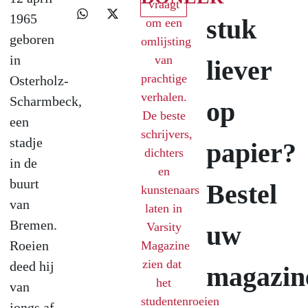
vraagt
1965
stuk
om een
geboren
omlijsting
in
van
liever
prachtige
Osterholz-
verhalen.
Scharmbeck,
op
De beste
een
schrijvers,
stadje
papier?
dichters
in de
en
buurt
Bestel
kunstenaars
van
laten in
Bremen.
uw
Varsity
Roeien
Magazine
zien dat
deed hij
magazin
het
van
studentenroeien
jongs af