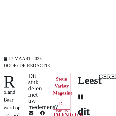
17 MAART 2025
DOOR:
DE REDACTIE
R
Dit
GERE
Leest
Steun
stuk
Varisty
delen
oland
u
Magazine
met
Baar
uw
De
medemens?
werd op
dit
Varsity
DONEER
12 april